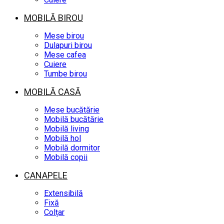
MOBILĂ BIROU
Mese birou
Dulapuri birou
Mese cafea
Cuiere
Tumbe birou
MOBILĂ CASĂ
Mese bucătărie
Mobilă bucătărie
Mobilă living
Mobilă hol
Mobilă dormitor
Mobilă copii
CANAPELE
Extensibilă
Fixă
Colțar