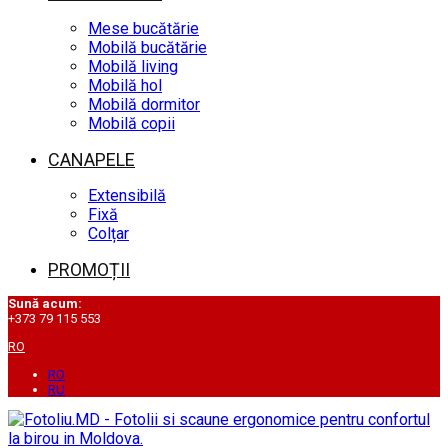
Mese bucătărie
Mobilă bucătărie
Mobilă living
Mobilă hol
Mobilă dormitor
Mobilă copii
CANAPELE
Extensibilă
Fixă
Colțar
PROMOȚII
Sună acum:
+373 79 115 553
RO
RO
RU