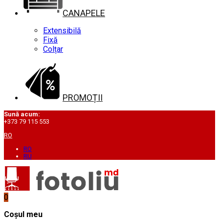
CANAPELE
Extensibilă
Fixă
Colțar
PROMOȚII
Sună acum:
+373 79 115 553
RO
RO
RU
0
Coșul meu