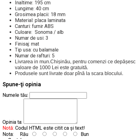
Inaltime: 195 cm
Lungime: 40 cm
Grosimea placii: 18 mm
Material: placa laminata
Canturi: furnir ABS
Culoare: Sonoma / alb
Numar de usi: 3
Finisaj: mat
Tip usa: cu balamale
Numar de rafturi: 5
Livrarea in mun.Chișinău, pentru comenzi ce depășesc
valoare de 1000 Lei este gratuită.
Produsele sunt livrate doar pînă la scara blocului.
Spune-ţi opinia
Numele tău:
Opinia ta:
Notă:
Codul HTML este citit ca şi text!
Nota:
Rău
Bun