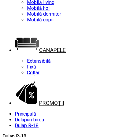
Mobilă living
Mobilă hol
Mobilă dormitor
Mobilă copii
CANAPELE
Extensibilă
Fixă
Colțar
PROMOȚII
Principală
Dulapuri birou
Dulap R-18
Dulap R-18