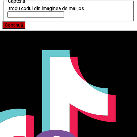
Captcha
Itrodu codul din imaginea de mai jos
Continuă
Producător și importator de mobilier în Chișinău. Descoperă
o gamă variată de mobilier pentru birou, bucătărie, living,
dormitor și grădină. Calitate, funcționalitate și design
modern pentru orice spațiu.Îți punem la dispoziție soluții
complete de amenajare direct de la producător, cu garanție
extinsă și consultanță gratuită pentru proiectul tău