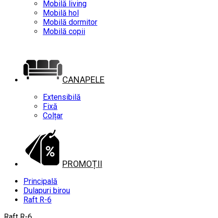
Mobilă living
Mobilă hol
Mobilă dormitor
Mobilă copii
CANAPELE
Extensibilă
Fixă
Colțar
PROMOȚII
Principală
Dulapuri birou
Raft R-6
Raft R-6