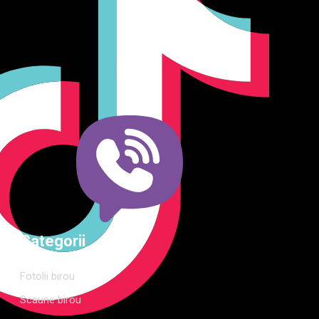
Producător și importator de mobilier în Chișinău. Descoperă
o gamă variată de mobilier pentru birou, bucătărie, living,
dormitor și grădină. Calitate, funcționalitate și design
modern pentru orice spațiu.Îți punem la dispoziție soluții
complete de amenajare direct de la producător, cu garanție
extinsă și consultanță gratuită pentru proiectul tău
Categorii
Fotolii birou
Scaune birou