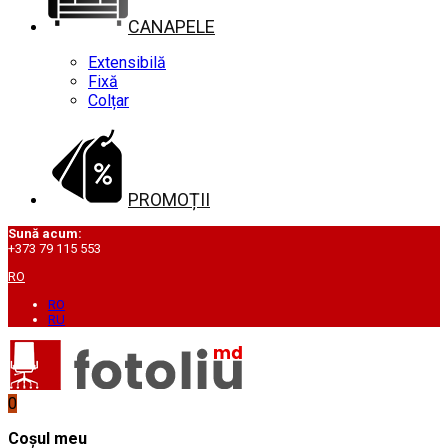
CANAPELE
Extensibilă
Fixă
Colțar
PROMOȚII
Sună acum:
+373 79 115 553
RO
RO
RU
0
Coșul meu