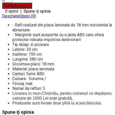
0 opinii
|
Spune-ţi opinia
Descriere
Opinii (0)
- Raft realizat din placa laminata de 18 mm rezistenta la
abraziune
- Marginile sunt acoperite cu o janta ABS care ofera
protectie ridicata impotriva deteriorarii
Tip dulap: in picioare
Latime: 30 cm
Inaltime: 195 cm
Lungime: 380 cm
Grosimea placii: 18 mm
Material: placa laminata
Canturi: furnir ABS
Culoare: Sonoma /
Finisaj: mat
Numar de rafturi: 5
Livrarea in mun.Chișinău, pentru comenzi ce depășesc
valoare de 1000 Lei este gratuită.
Produsele sunt livrate doar pînă la scara blocului.
Spune-ţi opinia