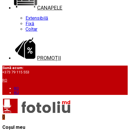
CANAPELE
Extensibilă
Fixă
Colțar
PROMOȚII
Sună acum:
+373 79 115 553
RO
RO
RU
0
Coșul meu