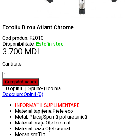
Fotoliu Birou Atlant Chrome
Cod produs:
F2010
Disponibilitate:
Este în stoc
3.700 MDL
Cantitate
0 opinii
|
Spune-ţi opinia
Descriere
Opinii (0)
INFORMAȚII SUPLIMENTARE
Material tapițerie:Piele eco
Metal, Placaj,Spumă poliuretanică
Material brațe:Oțel cromat
Material bază:Oțel cromat
Mecanism:Tilt