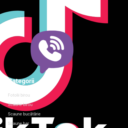
o gamă variată de mobilier pentru birou, bucătărie, living,
dormitor și grădină. Calitate, funcționalitate și design
modern pentru orice spațiu.Îți punem la dispoziție soluții
complete de amenajare direct de la producător, cu garanție
extinsă și consultanță gratuită pentru proiectul tău
Categorii
Fotolii birou
Scaune birou
Scaune bucătărie
Scaune bar