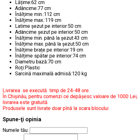
Lățime:62 cm
Adâncime:77 cm
Înălțime min.:112 cm
Înălțime max.:119 cm
Latime șezut pe interior:50 cm
Adâncime șezut pe interior:50 cm
Înălțime min. până la șezut:43 cm
Înălțime max. până la șezut:50 cm
Înălțime brațe pe interior:19 cm
Înălțime spătar pe interior:74 cm
Diametru bază:70 cm
Roți:Plastic
Sarcină maximală admisă:120 kg
Livrarea se execută timp de 24-48 ore.
În Chișinău, pentru comenzi ce depășesc valoare de 1000 Lei,
livrarea este gratuită.
Produsele sunt livrate doar pînă la scara blocului
Spune-ţi opinia
Numele tău: