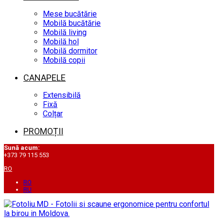
Mese bucătărie
Mobilă bucătărie
Mobilă living
Mobilă hol
Mobilă dormitor
Mobilă copii
CANAPELE
Extensibilă
Fixă
Colțar
PROMOȚII
Sună acum:
+373 79 115 553
RO
RO
RU