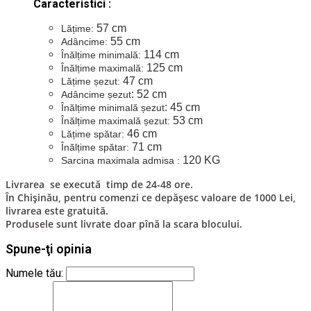
Caracteristici :
57 cm
Lățime:
55 cm
Adâncime:
114 cm
Înălțime minimală:
125 cm
Înălțime maximală:
47 cm
Lățime șezut:
: 52 cm
Adâncime șezut
: 45 cm
Înălțime minimală șezut
53 cm
Înălțime maximală șezut:
46 cm
Lățime spătar:
71 cm
Înălțime spătar:
120 KG
Sarcina maximala admisa :
Livrarea se execută timp de 24-48 ore.
În Chișinău, pentru comenzi ce depășesc valoare de 1000 Lei,
livrarea este gratuită.
Produsele sunt livrate doar pînă la scara blocului.
Spune-ţi opinia
Numele tău: