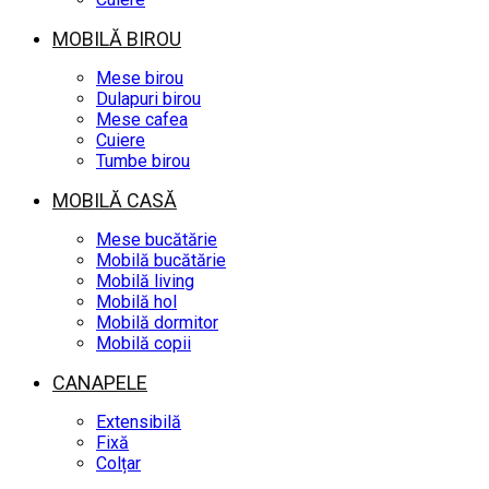
MOBILĂ BIROU
Mese birou
Dulapuri birou
Mese cafea
Cuiere
Tumbe birou
MOBILĂ CASĂ
Mese bucătărie
Mobilă bucătărie
Mobilă living
Mobilă hol
Mobilă dormitor
Mobilă copii
CANAPELE
Extensibilă
Fixă
Colțar