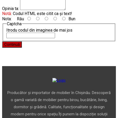
Opinia ta:
Notă:
Codul HTML este citit ca şi text!
Nota:
Rău
Bun
Captcha
Itrodu codul din imaginea de mai jos
Continuă
Producător și importator de mobilier în Chișinău. Descoperă
o gamă variată de mobilier pentru birou, bucătărie, living,
dormitor și grădină. Calitate, funcționalitate și design
modern pentru orice spațiu.Îți punem la dispoziție soluții