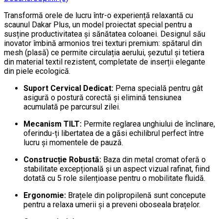
Transformă orele de lucru într-o experiență relaxantă cu
scaunul Dakar Plus, un model proiectat special pentru a
susține productivitatea și sănătatea coloanei. Designul său
inovator îmbină armonios trei texturi premium: spătarul din
mesh (plasă) ce permite circulația aerului, șezutul și tetiera
din material textil rezistent, completate de inserții elegante
din piele ecologică.
Suport Cervical Dedicat:
Perna specială pentru gât
asigură o postură corectă și elimină tensiunea
acumulată pe parcursul zilei.
Mecanism TILT:
Permite reglarea unghiului de înclinare,
oferindu-ți libertatea de a găsi echilibrul perfect între
lucru și momentele de pauză.
Construcție Robustă:
Baza din metal cromat oferă o
stabilitate excepțională și un aspect vizual rafinat, fiind
dotată cu 5 role silențioase pentru o mobilitate fluidă.
Ergonomie:
Brațele din polipropilenă sunt concepute
pentru a relaxa umerii și a preveni oboseala brațelor.