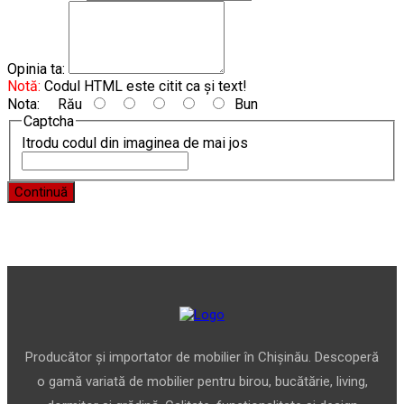
Opinia ta:
Notă:
Codul HTML este citit ca şi text!
Nota:
Rău
Bun
Captcha
Itrodu codul din imaginea de mai jos
Continuă
Producător și importator de mobilier în Chișinău. Descoperă
o gamă variată de mobilier pentru birou, bucătărie, living,