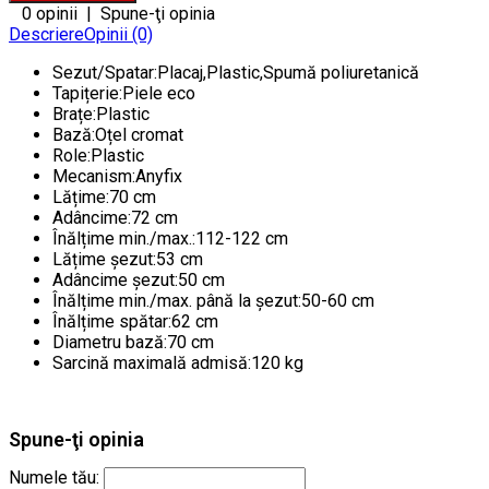
0 opinii
|
Spune-ţi opinia
Descriere
Opinii (0)
Sezut/Spatar:Placaj,Plastic,Spumă poliuretanică
Tapițerie:Piele eco
Brațe:Plastic
Bază:Oțel cromat
Role:Plastic
Mecanism:Anyfix
Lățime:70 cm
Adâncime:72 cm
Înălțime min./max.:112-122 cm
Lățime șezut:53 cm
Adâncime șezut:50 cm
Înălțime min./max. până la șezut:50-60 cm
Înălțime spătar:62 cm
Diametru bază:70 cm
Sarcină maximală admisă:120 kg
Spune-ţi opinia
Numele tău: