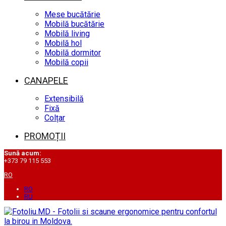
Mese bucătărie
Mobilă bucătărie
Mobilă living
Mobilă hol
Mobilă dormitor
Mobilă copii
CANAPELE
Extensibilă
Fixă
Colțar
PROMOȚII
Sună acum:
+373 79 115 553
RO
RO
RU