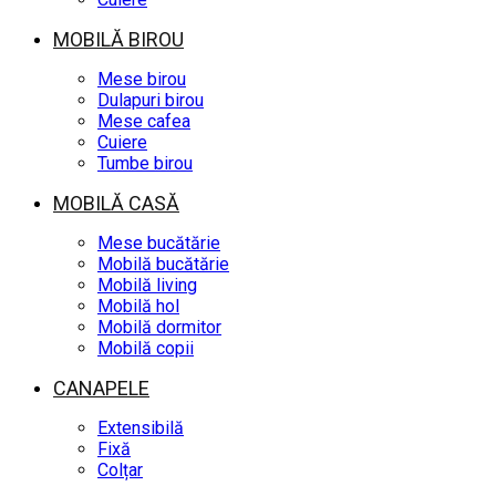
MOBILĂ BIROU
Mese birou
Dulapuri birou
Mese cafea
Cuiere
Tumbe birou
MOBILĂ CASĂ
Mese bucătărie
Mobilă bucătărie
Mobilă living
Mobilă hol
Mobilă dormitor
Mobilă copii
CANAPELE
Extensibilă
Fixă
Colțar