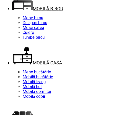
MOBILĂ BIROU
Mese birou
Dulapuri birou
Mese cafea
Cuiere
Tumbe birou
MOBILĂ CASĂ
Mese bucătărie
Mobilă bucătărie
Mobilă living
Mobilă hol
Mobilă dormitor
Mobilă copii