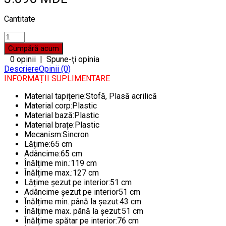
Cantitate
0 opinii
|
Spune-ţi opinia
Descriere
Opinii (0)
INFORMAȚII SUPLIMENTARE
Material tapițerie:Stofă, Plasă acrilică
Material corp:Plastic
Material bază:Plastic
Material brațe:Plastic
Mecanism:Sincron
Lățime:65 cm
Adâncime:65 cm
Înălțime min.:119 cm
Înălțime max.:127 cm
Lățime șezut pe interior:51 cm
Adâncime șezut pe interior51 cm
Înălțime min. până la șezut:43 cm
Înălțime max. până la șezut:51 cm
Înălțime spătar pe interior:76 cm