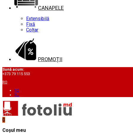
CANAPELE
Extensibilă
Fixă
Colțar
PROMOȚII
Sună acum:
+373 79 115 553
RO
RO
RU
0
Coșul meu