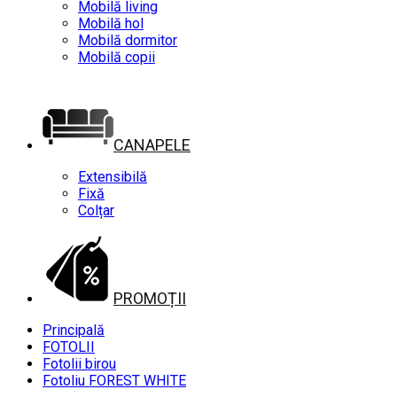
Mobilă living
Mobilă hol
Mobilă dormitor
Mobilă copii
CANAPELE
Extensibilă
Fixă
Colțar
PROMOȚII
Principală
FOTOLII
Fotolii birou
Fotoliu FOREST WHITE