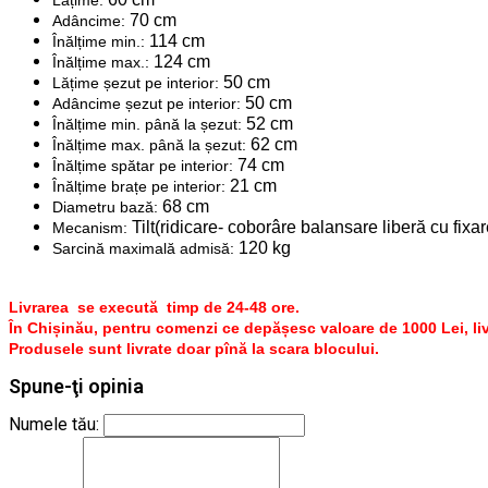
70 cm
Adâncime:
114 cm
Înălțime min.:
124 cm
Înălțime max.:
50 cm
Lățime șezut pe interior:
50 cm
Adâncime șezut pe interior:
52 cm
Înălțime min. până la șezut:
62 cm
Înălțime max. până la șezut:
74 cm
Înălțime spătar pe interior:
21 cm
Înălțime brațe pe interior:
68 cm
Diametru bază:
Tilt(ridicare- coborâre balansare liberă cu fixa
Mecanism:
120 kg
Sarcină maximală admisă:
Livrarea se execută timp de 24-48 ore.
În Chișinău, pentru comenzi ce depășesc valoare de 1000 Lei, liv
Produsele sunt livrate doar pînă la scara blocului.
Spune-ţi opinia
Numele tău: