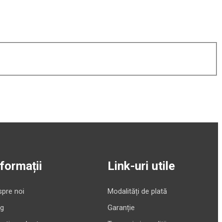
nformații
Link-uri utile
pre noi
Modalități de plată
og
Garanție