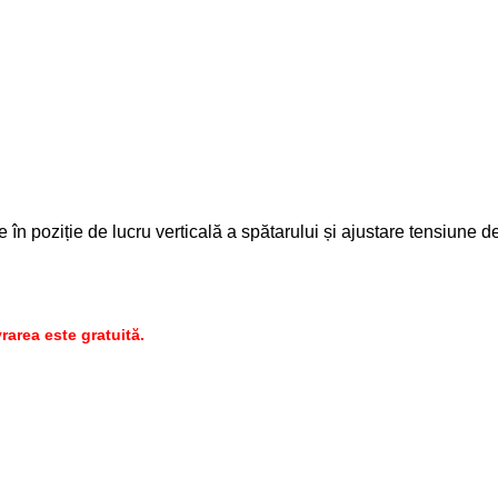
re în poziție de lucru verticală a spătarului și ajustare tensiune d
rarea este gratuită.