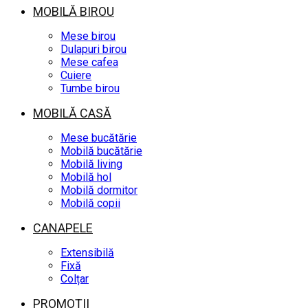
MOBILĂ BIROU
Mese birou
Dulapuri birou
Mese cafea
Cuiere
Tumbe birou
MOBILĂ CASĂ
Mese bucătărie
Mobilă bucătărie
Mobilă living
Mobilă hol
Mobilă dormitor
Mobilă copii
CANAPELE
Extensibilă
Fixă
Colțar
PROMOȚII