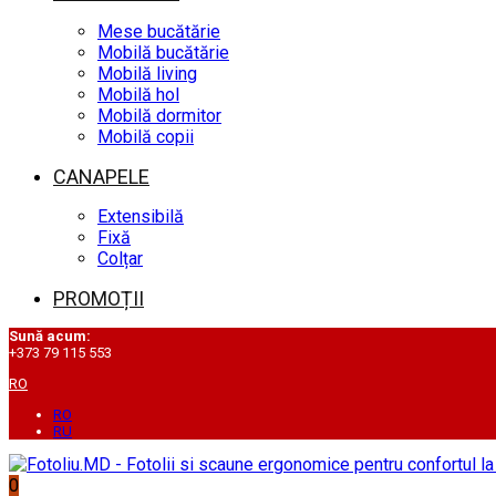
Mese bucătărie
Mobilă bucătărie
Mobilă living
Mobilă hol
Mobilă dormitor
Mobilă copii
CANAPELE
Extensibilă
Fixă
Colțar
PROMOȚII
Sună acum:
+373 79 115 553
RO
RO
RU
0