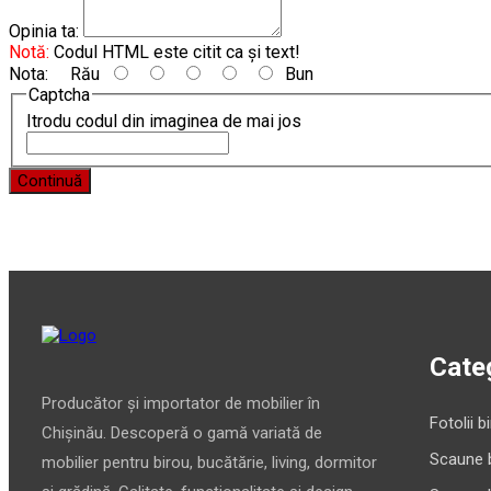
Opinia ta:
Notă:
Codul HTML este citit ca şi text!
Nota:
Rău
Bun
Captcha
Itrodu codul din imaginea de mai jos
Continuă
Categ
Producător și importator de mobilier în
Fotolii b
Chișinău. Descoperă o gamă variată de
Scaune 
mobilier pentru birou, bucătărie, living, dormitor