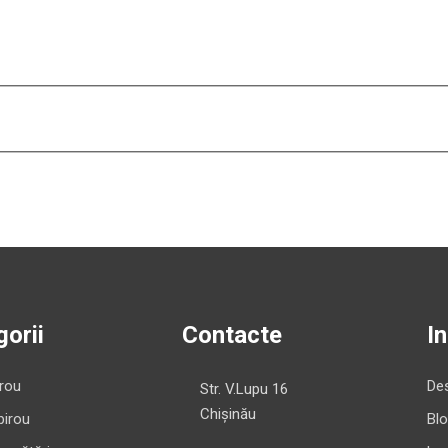
orii
Contacte
I
irou
Des
Str. V.Lupu 16
Chișinău
birou
Bl