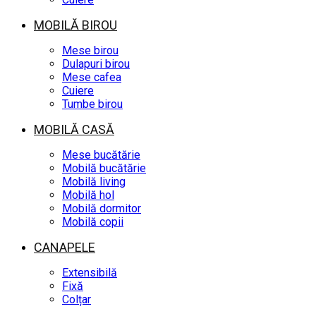
MOBILĂ BIROU
Mese birou
Dulapuri birou
Mese cafea
Cuiere
Tumbe birou
MOBILĂ CASĂ
Mese bucătărie
Mobilă bucătărie
Mobilă living
Mobilă hol
Mobilă dormitor
Mobilă copii
CANAPELE
Extensibilă
Fixă
Colțar