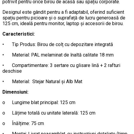
potrivit pentru orice birou de acasă sau spațiu corporate.
Designul este gândit pentru a fi adaptabil, oferind suficient
spațiu pentru picioare și o suprafață de lucru generoasă de
125 cm, ideală pentru monitor, laptop și accesorii de birou.
Caracteristici:
•
Tip Produs: Birou de colț cu depozitare integrată
•
Material: PAL melaminat de înaltă calitate 18 mm
•
Compartimentare: 3 sertare cu glisare lină + 2 rafturi
deschise
•
Material: Stejar Natural și Alb Mat
Dimensiuni:
o
Lungime blat principal: 125 cm
o
Lățime totală cu unitate laterală: 125 cm
o
Înălțime: 75 cm
•
Montaj: Livrat neasamblat, cu instrucțiuni detaliate (timp