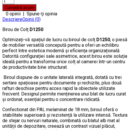
0 opinii
|
Spune-ţi opinia
Descriere
Opinii (0)
Birou de Colț
D1250
Optimizați-vă spațiul de lucru cu biroul de colț
D1250
, o piesă
de mobilier versatilă concepută pentru a oferi un echilibru
perfect între estetica modernă și eficiența organizațională.
Datorită configurației sale asimetrice, acest birou este soluția
ideală pentru a transforma orice colț al camerei într-un centru
de productivitate bine structurat.
Biroul dispune de o unitate laterală integrată, dotată cu trei
sertare spațioase pentru documente și rechizite, plus două
rafturi deschise pentru acces rapid la obiectele utilizate
frecvent. Designul permite menținerea unui blat de lucru curat
și ordonat, esențial pentru o concentrare ridicată.
Confectionat din PAL melaminat de 18 mm, biroul oferă o
stabilitate superioară și rezistență la utilizare intensă. Textura
de stejar cu nervuri naturale, combinată cu blatul alb mat al
unității de depozitare, creează un contrast vizual plăcut,