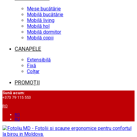
Mese bucătărie
Mobilă bucătărie
Mobilă living
Mobilă hol
Mobilă dormitor
Mobilă copii
CANAPELE
Extensibilă
Fixă
Colțar
PROMOȚII
Sună acum:
+373 79 115 553
RO
RO
RU