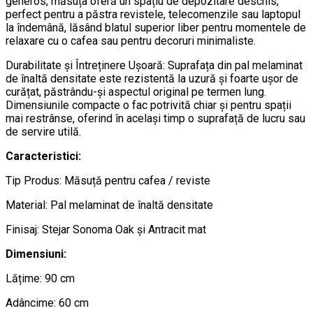
generos, măsuța oferă un spațiu de depozitare deschis,
perfect pentru a păstra revistele, telecomenzile sau laptopul
la îndemână, lăsând blatul superior liber pentru momentele de
relaxare cu o cafea sau pentru decoruri minimaliste.
Durabilitate și Întreținere Ușoară: Suprafața din pal melaminat
de înaltă densitate este rezistentă la uzură și foarte ușor de
curățat, păstrându-și aspectul original pe termen lung.
Dimensiunile compacte o fac potrivită chiar și pentru spații
mai restrânse, oferind în același timp o suprafață de lucru sau
de servire utilă.
Caracteristici:
Tip Produs: Măsuță pentru cafea / reviste
Material: Pal melaminat de înaltă densitate
Finisaj: Stejar Sonoma Oak și Antracit mat
Dimensiuni:
Lățime: 90 cm
Adâncime: 60 cm