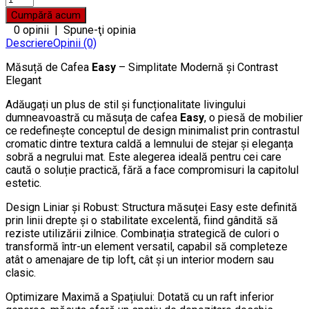
0 opinii
|
Spune-ţi opinia
Descriere
Opinii (0)
Măsuță de Cafea
Easy
– Simplitate Modernă și Contrast
Elegant
Adăugați un plus de stil și funcționalitate livingului
dumneavoastră cu măsuța de cafea
Easy
, o piesă de mobilier
ce redefinește conceptul de design minimalist prin contrastul
cromatic dintre textura caldă a lemnului de stejar și eleganța
sobră a negrului mat. Este alegerea ideală pentru cei care
caută o soluție practică, fără a face compromisuri la capitolul
estetic.
Design Liniar și Robust: Structura măsuței Easy este definită
prin linii drepte și o stabilitate excelentă, fiind gândită să
reziste utilizării zilnice. Combinația strategică de culori o
transformă într-un element versatil, capabil să completeze
atât o amenajare de tip loft, cât și un interior modern sau
clasic.
Optimizare Maximă a Spațiului: Dotată cu un raft inferior