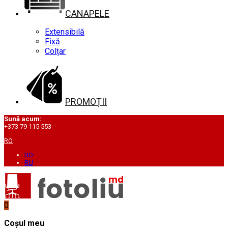
CANAPELE
Extensibilă
Fixă
Colțar
PROMOȚII
Sună acum:
+373 79 115 553
RO
RO
RU
0
Coșul meu