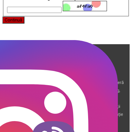
Continuă
Producător și importator de mobilier în Chișinău. Descoperă
o gamă variată de mobilier pentru birou, bucătărie, living,
dormitor și grădină. Calitate, funcționalitate și design
modern pentru orice spațiu.Îți punem la dispoziție soluții
complete de amenajare direct de la producător, cu garanție
extinsă și consultanță gratuită pentru proiectul tău