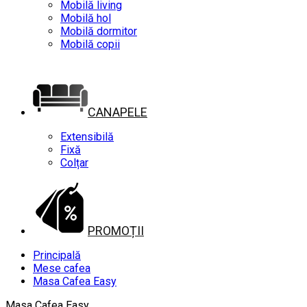
Mobilă living
Mobilă hol
Mobilă dormitor
Mobilă copii
CANAPELE
Extensibilă
Fixă
Colțar
PROMOȚII
Principală
Mese cafea
Masa Cafea Easy
Masa Cafea Easy