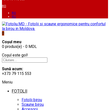
RO
RO
RU
0
Coșul meu
0 produs(e) - 0 MDL
Coșul este gol!
Sună acum:
+373 79 115 553
Meniu
FOTOLII
Fotolii birou
Scaune birou
Accesorii