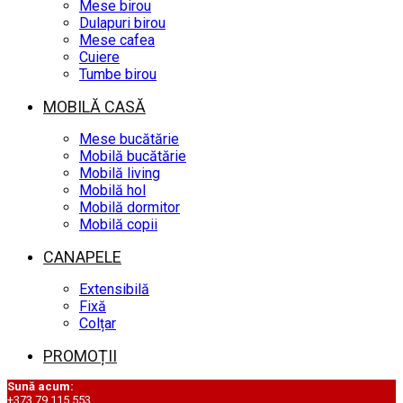
Mese birou
Dulapuri birou
Mese cafea
Cuiere
Tumbe birou
MOBILĂ CASĂ
Mese bucătărie
Mobilă bucătărie
Mobilă living
Mobilă hol
Mobilă dormitor
Mobilă copii
CANAPELE
Extensibilă
Fixă
Colțar
PROMOȚII
Sună acum:
+373 79 115 553