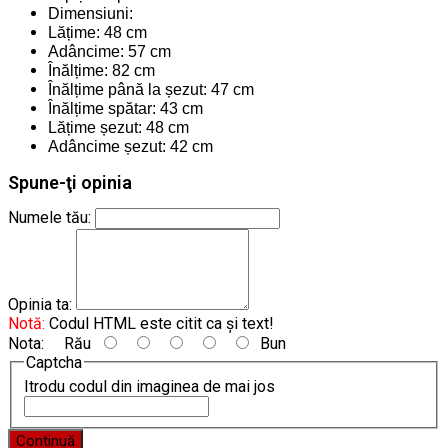
Dimensiuni:
Lățime: 48 cm
Adâncime: 57 cm
Înălțime: 82 cm
Înălțime până la șezut: 47 cm
Înălțime spătar: 43 cm
Lățime șezut: 48 cm
Adâncime șezut: 42 cm
Spune-ţi opinia
Numele tău:
Opinia ta:
Notă:
Codul HTML este citit ca şi text!
Nota:
Rău
Bun
Captcha
Itrodu codul din imaginea de mai jos
Continuă