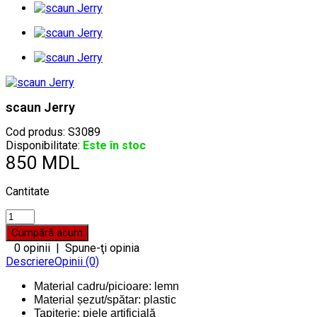
scaun Jerry
Cod produs:
S3089
Disponibilitate:
Este în stoc
850 MDL
Cantitate
0 opinii
|
Spune-ţi opinia
Descriere
Opinii (0)
Material cadru/picioare: lemn
Material șezut/spătar: plastic
Tapițerie: piele artificială