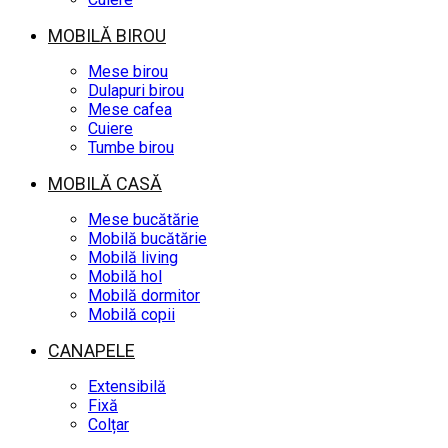
MOBILĂ BIROU
Mese birou
Dulapuri birou
Mese cafea
Cuiere
Tumbe birou
MOBILĂ CASĂ
Mese bucătărie
Mobilă bucătărie
Mobilă living
Mobilă hol
Mobilă dormitor
Mobilă copii
CANAPELE
Extensibilă
Fixă
Colțar