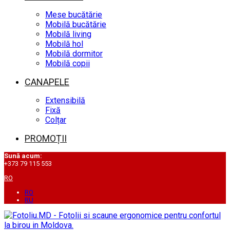
Mese bucătărie
Mobilă bucătărie
Mobilă living
Mobilă hol
Mobilă dormitor
Mobilă copii
CANAPELE
Extensibilă
Fixă
Colțar
PROMOȚII
Sună acum:
+373 79 115 553
RO
RO
RU