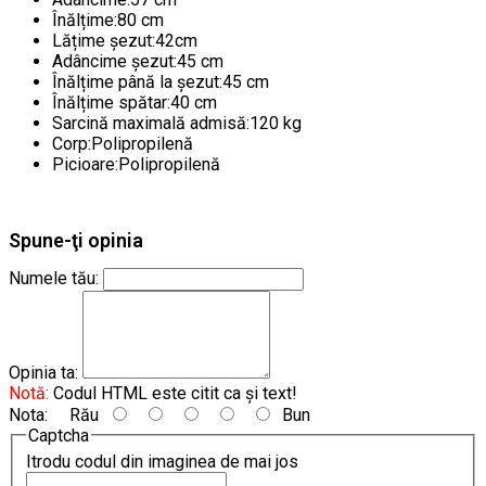
Înălțime:80 cm
Lățime șezut:42cm
Adâncime șezut:45 cm
Înălțime până la șezut:45 cm
Înălțime spătar:40 cm
Sarcină maximală admisă:120 kg
Corp:Polipropilenă
Picioare:Polipropilenă
Spune-ţi opinia
Numele tău:
Opinia ta:
Notă:
Codul HTML este citit ca şi text!
Nota:
Rău
Bun
Captcha
Itrodu codul din imaginea de mai jos