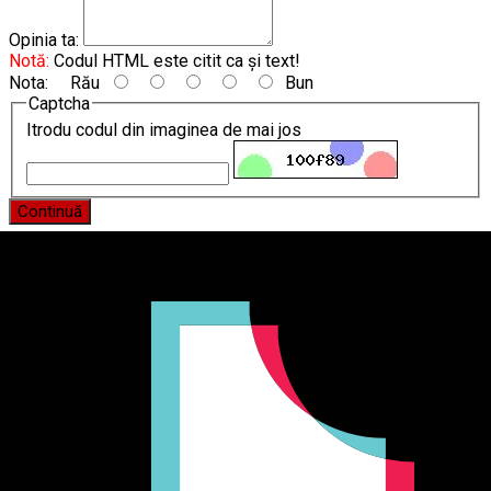
Opinia ta:
Notă:
Codul HTML este citit ca şi text!
Nota:
Rău
Bun
Captcha
Itrodu codul din imaginea de mai jos
Continuă
Producător și importator de mobilier în Chișinău. Descoperă
o gamă variată de mobilier pentru birou, bucătărie, living,