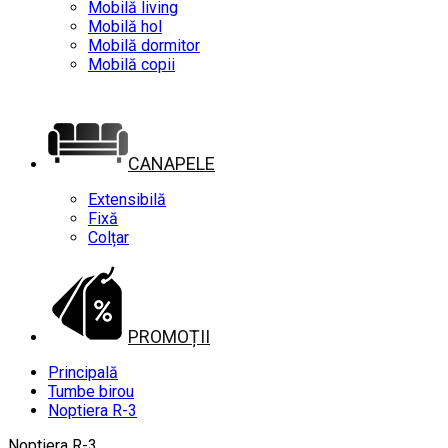
Mobilă living
Mobilă hol
Mobilă dormitor
Mobilă copii
CANAPELE
Extensibilă
Fixă
Colțar
PROMOȚII
Principală
Tumbe birou
Noptiera R-3
Noptiera R-3