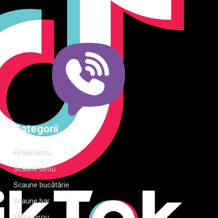
dormitor și grădină. Calitate, funcționalitate și design
modern pentru orice spațiu.Îți punem la dispoziție soluții
complete de amenajare direct de la producător, cu garanție
extinsă și consultanță gratuită pentru proiectul tău
Categorii
Fotolii birou
Scaune birou
Scaune bucătărie
Scaune bar
Mese birou