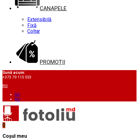
CANAPELE
Extensibilă
Fixă
Colțar
PROMOȚII
Sună acum:
+373 79 115 553
RO
RO
RU
0
Coșul meu