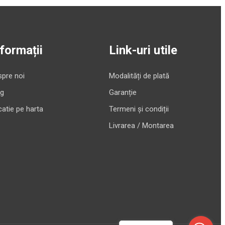
nformații
Link-uri utile
pre noi
Modalități de plată
og
Garanție
atie pe harta
Termeni și condiții
Livrarea / Montarea