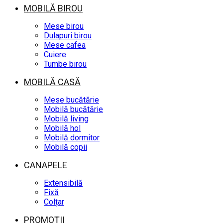
MOBILĂ BIROU
Mese birou
Dulapuri birou
Mese cafea
Cuiere
Tumbe birou
MOBILĂ CASĂ
Mese bucătărie
Mobilă bucătărie
Mobilă living
Mobilă hol
Mobilă dormitor
Mobilă copii
CANAPELE
Extensibilă
Fixă
Colțar
PROMOȚII