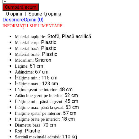
0 opinii
|
Spune-ţi opinia
Descriere
Opinii (0)
INFORMAȚII SUPLIMENTARE
Stofă, Plasă acrilică
Material tapițerie:
Plastic
Material corp:
Plastic
Material bază:
Plastic
Material brațe:
Sincron
Mecanism:
61 cm
Lățime:
67 cm
Adâncime:
115 cm
Înălțime min.:
123 cm
Înălțime max.:
48 cm
Lățime șezut pe interior:
52 cm
Adâncime șezut pe interior:
45 cm
Înălțime min. până la șezut:
53 cm
Înălțime max. până la șezut:
57 cm
Înălțime spătar pe interior:
18 cm
Înălțime brațe pe interior:
70 cm
Diametru bază:
Plastic
Roți:
110 kg
Sarcină maximală admisă: