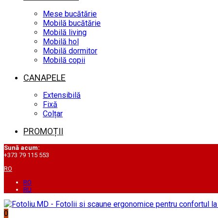
Mese bucătărie
Mobilă bucătărie
Mobilă living
Mobilă hol
Mobilă dormitor
Mobilă copii
CANAPELE
Extensibilă
Fixă
Colțar
PROMOȚII
Sună acum:
+373 79 115 553
RO
RO
RU
0