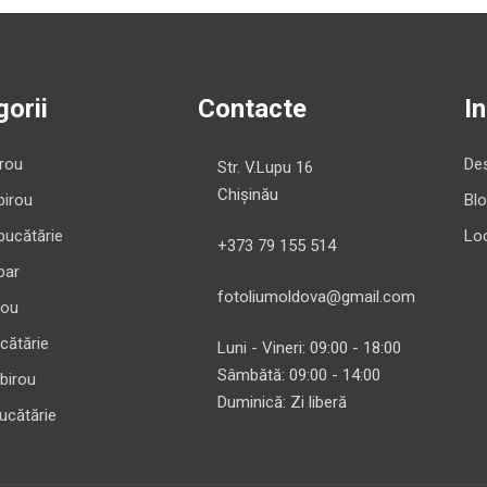
orii
Contacte
I
irou
Des
Str. V.Lupu 16
Chișinău
birou
Bl
bucătărie
Loc
+373 79 155 514
bar
fotoliumoldova@gmail.com
rou
cătărie
Luni - Vineri: 09:00 - 18:00
Sâmbătă: 09:00 - 14:00
 birou
Duminică: Zi liberă
ucătărie