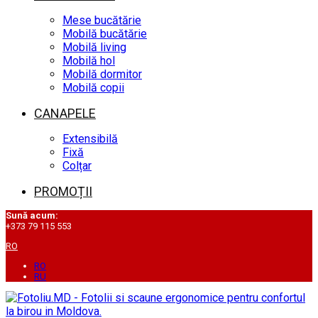
Mese bucătărie
Mobilă bucătărie
Mobilă living
Mobilă hol
Mobilă dormitor
Mobilă copii
CANAPELE
Extensibilă
Fixă
Colțar
PROMOȚII
Sună acum:
+373 79 115 553
RO
RO
RU