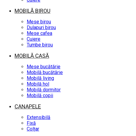
MOBILĂ BIROU
Mese birou
Dulapuri birou
Mese cafea
Cuiere
Tumbe birou
MOBILĂ CASĂ
Mese bucătărie
Mobilă bucătărie
Mobilă living
Mobilă hol
Mobilă dormitor
Mobilă copii
CANAPELE
Extensibilă
Fixă
Colțar