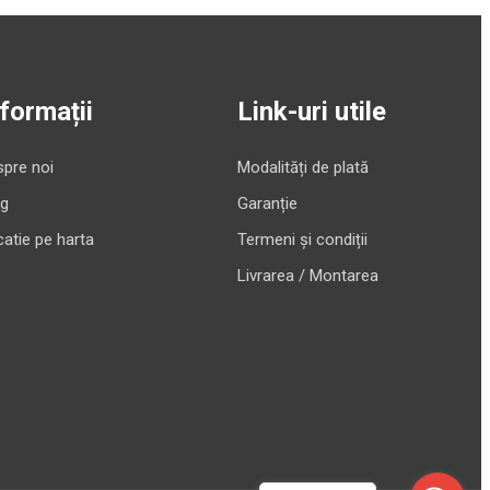
nformații
Link-uri utile
pre noi
Modalități de plată
og
Garanție
atie pe harta
Termeni și condiții
Livrarea / Montarea