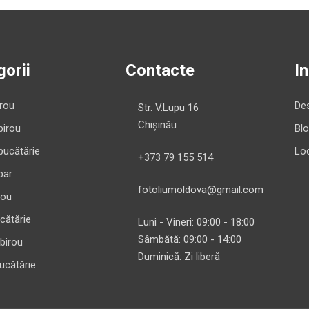
orii
Contacte
I
irou
Des
Str. V.Lupu 16
Chișinău
birou
Bl
bucătărie
Loc
+373 79 155 514
bar
fotoliumoldova@gmail.com
rou
cătărie
Luni - Vineri: 09:00 - 18:00
Sâmbătă: 09:00 - 14:00
 birou
Duminică: Zi liberă
ucătărie