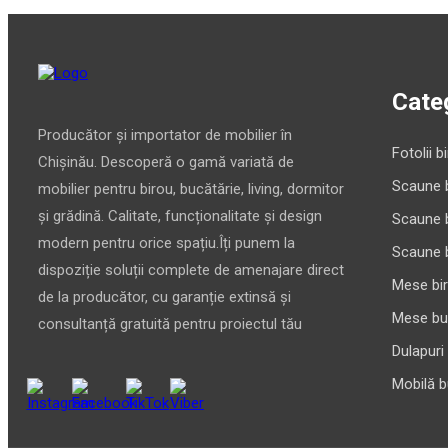
Categ
Producător și importator de mobilier în
Fotolii b
Chișinău. Descoperă o gamă variată de
Scaune 
mobilier pentru birou, bucătărie, living, dormitor
și grădină. Calitate, funcționalitate și design
Scaune 
modern pentru orice spațiu.Îți punem la
Scaune 
dispoziție soluții complete de amenajare direct
Mese bi
de la producător, cu garanție extinsă și
Mese bu
consultanță gratuită pentru proiectul tău
Dulapuri
Mobilă b