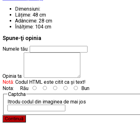
Dimensiuni:
Lățime: 48 cm
Adâncime: 28 cm
Înălțime: 104 cm
Spune-ţi opinia
Numele tău:
Opinia ta:
Notă:
Codul HTML este citit ca şi text!
Nota:
Rău
Bun
Captcha
Itrodu codul din imaginea de mai jos
Continuă