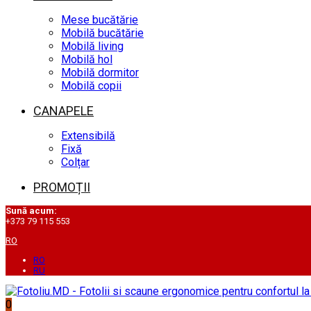
Mese bucătărie
Mobilă bucătărie
Mobilă living
Mobilă hol
Mobilă dormitor
Mobilă copii
CANAPELE
Extensibilă
Fixă
Colțar
PROMOȚII
Sună acum:
+373 79 115 553
RO
RO
RU
0