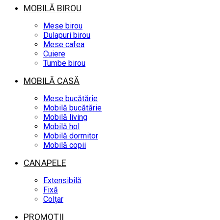
MOBILĂ BIROU
Mese birou
Dulapuri birou
Mese cafea
Cuiere
Tumbe birou
MOBILĂ CASĂ
Mese bucătărie
Mobilă bucătărie
Mobilă living
Mobilă hol
Mobilă dormitor
Mobilă copii
CANAPELE
Extensibilă
Fixă
Colțar
PROMOȚII