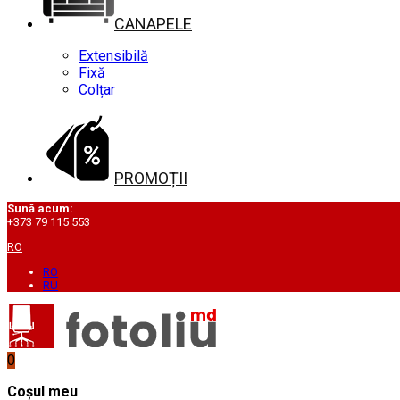
CANAPELE
Extensibilă
Fixă
Colțar
PROMOȚII
Sună acum:
+373 79 115 553
RO
RO
RU
0
Coșul meu