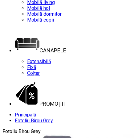
Mobilă living
Mobilă hol
Mobilă dormitor
Mobilă copii
CANAPELE
Extensibilă
Fixă
Colțar
PROMOȚII
Principală
Fotoliu Birou Grey
Fotoliu Birou Grey