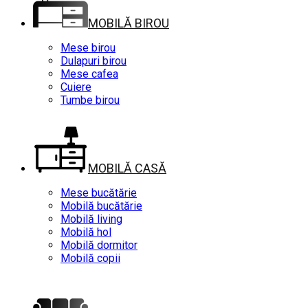
MOBILĂ BIROU
Mese birou
Dulapuri birou
Mese cafea
Cuiere
Tumbe birou
MOBILĂ CASĂ
Mese bucătărie
Mobilă bucătărie
Mobilă living
Mobilă hol
Mobilă dormitor
Mobilă copii