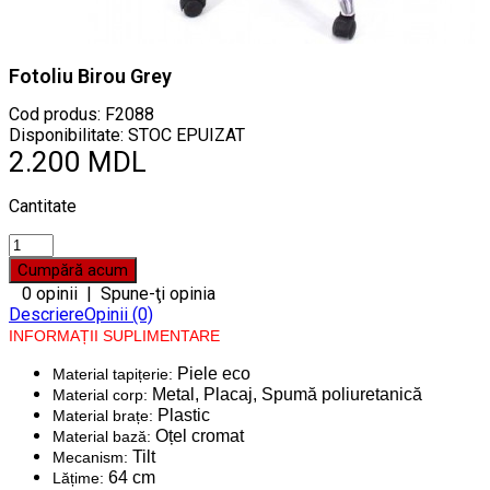
Fotoliu Birou Grey
Cod produs:
F2088
Disponibilitate: STOC EPUIZAT
2.200 MDL
Cantitate
0 opinii
|
Spune-ţi opinia
Descriere
Opinii (0)
INFORMAȚII SUPLIMENTARE
Piele eco
Material tapițerie:
Metal, Placaj, Spumă poliuretanică
Material corp:
Plastic
Material brațe:
Oțel cromat
Material bază:
Tilt
Mecanism:
64 cm
Lățime: