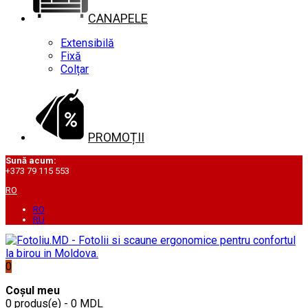
CANAPELE
Extensibilă
Fixă
Colțar
PROMOȚII
Sună acum:
+373 79 115 553
RO
RO
RU
0
Coșul meu
0 produs(e) - 0 MDL