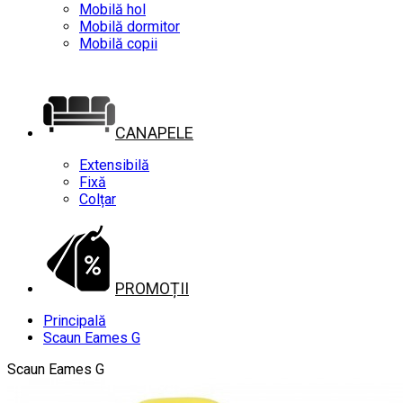
Mobilă hol
Mobilă dormitor
Mobilă copii
CANAPELE
Extensibilă
Fixă
Colțar
PROMOȚII
Principală
Scaun Eames G
Scaun Eames G