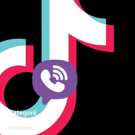
Producător și importator de mobilier în Chișinău. Descoperă
o gamă variată de mobilier pentru birou, bucătărie, living,
dormitor și grădină. Calitate, funcționalitate și design
modern pentru orice spațiu.Îți punem la dispoziție soluții
complete de amenajare direct de la producător, cu garanție
extinsă și consultanță gratuită pentru proiectul tău
Categorii
Fotolii birou