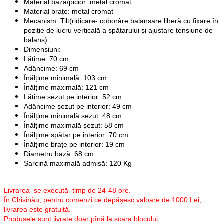
Material bază/picior: metal cromat
Material brațe: metal cromat
Mecanism: Tilt(ridicare- coborâre balansare liberă cu fixare în
poziție de lucru verticală a spătarului și ajustare tensiune de
balans)
Dimensiuni:
Lățime: 70 cm
Adâncime: 69 cm
Înălțime minimală: 103 cm
Înălțime maximală: 121 cm
Lățime șezut pe interior: 52 cm
Adâncime șezut pe interior: 49 cm
Înălțime minimală șezut: 48 cm
Înălțime maximală șezut: 58 cm
Înălțime spătar pe interior: 70 cm
Înălțime brațe pe interior: 19 cm
Diametru bază: 68 cm
Sarcină maximală admisă: 120 Kg
Livrarea se execută timp de 24-48 ore.
În Chișinău, pentru comenzi ce depășesc valoare de 1000 Lei,
livrarea este gratuită.
Produsele sunt livrate doar pînă la scara blocului.