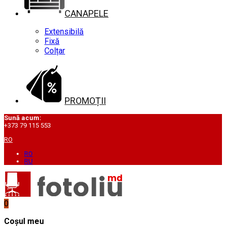
CANAPELE
Extensibilă
Fixă
Colțar
PROMOȚII
Sună acum:
+373 79 115 553
RO
RO
RU
0
Coșul meu