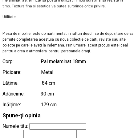
melaminat, astfel incat sa poata fi utilizat in mod durabil si sa reziste in
timp. Textura fina si estetica va putea surprinde orice privire.
Utilitate
Piesa de mobilier este comartimentat in rafturi deschise de depozitare ce va
permite completarea acestuia cu noua colectie de carti, reviste sau alte
obiecte pe care le aveti la indemana. Prin urmare, acest produs este ideal
pentru a crea o atmosfera pentru persoanele dragi.
Corp: Pal melaminat 18mm
Picioare: Metal
Lățime: 84 cm
Adâncime: 30 cm
Înălțime: 179 cm
Spune-ţi opinia
Numele tău: