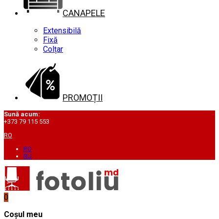
CANAPELE
Extensibilă
Fixă
Colțar
PROMOȚII
Sună acum:
+373 79 115 553
RO
RO
RU
0
Coșul meu