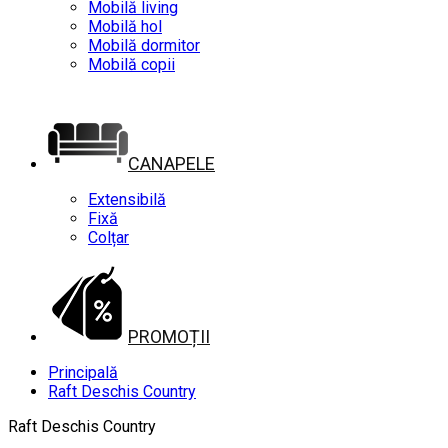
Mobilă living
Mobilă hol
Mobilă dormitor
Mobilă copii
CANAPELE
Extensibilă
Fixă
Colțar
PROMOȚII
Principală
Raft Deschis Country
Raft Deschis Country