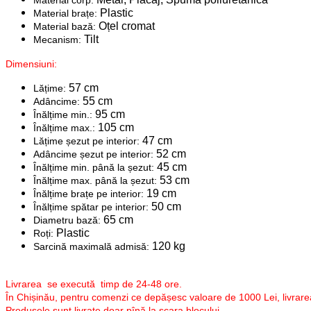
Plastic
Material brațe:
Oțel cromat
Material bază:
Tilt
Mecanism:
Dimensiuni:
57 cm
Lățime:
55 cm
Adâncime:
95 cm
Înălțime min.:
105 cm
Înălțime max.:
47 cm
Lățime șezut pe interior:
52 cm
Adâncime șezut pe interior:
45 cm
Înălțime min. până la șezut:
53 cm
Înălțime max. până la șezut:
19 cm
Înălțime brațe pe interior:
50 cm
Înălțime spătar pe interior:
65 cm
Diametru bază:
Plastic
Roți:
120 kg
Sarcină maximală admisă:
Livrarea se execută timp de 24-48 ore.
În Chișinău, pentru comenzi ce depășesc valoare de 1000 Lei, livrarea
Produsele sunt livrate doar pînă la scara blocului.