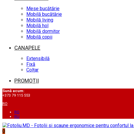
Mese bucătărie
Mobilă bucătărie
Mobilă living
Mobilă hol
Mobilă dormitor
Mobilă copii
CANAPELE
Extensibilă
Fixă
Colțar
PROMOȚII
Sună acum:
+373 79 115 553
RO
RO
RU
0