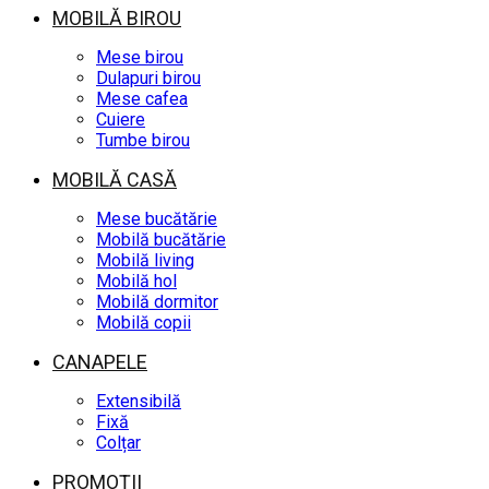
MOBILĂ BIROU
Mese birou
Dulapuri birou
Mese cafea
Cuiere
Tumbe birou
MOBILĂ CASĂ
Mese bucătărie
Mobilă bucătărie
Mobilă living
Mobilă hol
Mobilă dormitor
Mobilă copii
CANAPELE
Extensibilă
Fixă
Colțar
PROMOȚII