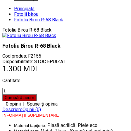
Principală
Fotolii birou
Fotoliu Birou R-68 Black
Fotoliu Birou R-68 Black
Fotoliu Birou R-68 Black
Cod produs:
F2155
Disponibilitate: STOC EPUIZAT
1.300 MDL
Cantitate
0 opinii
|
Spune-ţi opinia
Descriere
Opinii (0)
INFORMAȚII SUPLIMENTARE
Plasă acrilică, Piele eco
Material tapițerie:
Metal, Placaj, Spumă poliuretanică
Material corp: