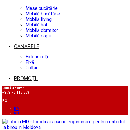
Mese bucătărie
Mobilă bucătărie
Mobilă living
Mobilă hol
Mobilă dormitor
Mobilă copii
CANAPELE
Extensibilă
Fixă
Colțar
PROMOȚII
Sună acum:
+373 79 115 553
RO
RO
RU