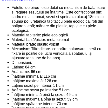
Fotoliul de birou- este dotat cu mecanism de balansare
și reglare șezutului pe înălțime. Este confecționat din:
cadru metal cromat, sezut si speteaza placaj 18mm cu
spuma poliuretanica tapițat cu piele ecologică, roți din
polipropilenă; mânere din plastic, tapițate cu piele
ecologică.
Material tapițerie: piele ecologică
Material bază/picior: metal cromat
Material brațe: plastic vopsit
Mecanism: Tilt(ridicare- coborâre balansare liberă cu
fixare în poziție de lucru verticală a spătarului și
ajustare tensiune de balans)
Dimensiuni:
Lățime: 64 cm
Adâncime: 66 cm
Înălțime minimală: 116 cm
Înălțime maximală: 126 cm
Lățime șezut pe interior: 51 cm
Adâncime șezut pe interior: 51 cm
Înălțime minimală pînă la șezut: 49 cm
Înălțime maximală pînă la șezut: 59 cm
Înălțime spătar pe interior: 70 cm