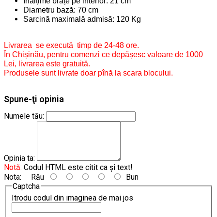
Înălțime brațe pe interior: 21 cm
Diametru bază: 70 cm
Sarcină maximală admisă: 120 Kg
Livrarea se execută timp de 24-48 ore.
În Chișinău, pentru comenzi ce depășesc valoare de 1000
Lei, livrarea este gratuită.
Produsele sunt livrate doar pînă la scara blocului.
Spune-ţi opinia
Numele tău:
Opinia ta:
Notă:
Codul HTML este citit ca şi text!
Nota:
Rău
Bun
Captcha
Itrodu codul din imaginea de mai jos