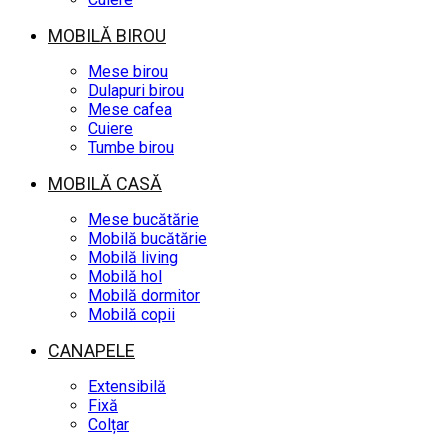
MOBILĂ BIROU
Mese birou
Dulapuri birou
Mese cafea
Cuiere
Tumbe birou
MOBILĂ CASĂ
Mese bucătărie
Mobilă bucătărie
Mobilă living
Mobilă hol
Mobilă dormitor
Mobilă copii
CANAPELE
Extensibilă
Fixă
Colțar