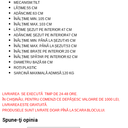
MECANISM:TILT
LĂȚIME:55 CM
ADÂNCIME:63 CM
ÎNĂLȚIME MIN.:105 CM
ÎNĂLȚIME MAX.:103 CM
LĂȚIME ȘEZUT PE INTERIOR:47 CM
ADÂNCIME ȘEZUT PE INTERIOR47 CM
ÎNĂLȚIME MIN. PÂNĂ LA ȘEZUT:45 CM
ÎNĂLȚIME MAX. PÂNĂ LA ȘEZUT:53 CM
ÎNĂLȚIME BRAȚE PE INTERIOR:20 CM
ÎNĂLȚIME SPĂTAR PE INTERIOR:62 CM
DIAMETRU BAZĂ:68 CM
ROȚI:PLASTIC
SARCINĂ MAXIMALĂ ADMISĂ:120 KG
LIVRAREA SE EXECUTĂ TIMP DE 24-48 ORE.
ÎN CHIȘINĂU, PENTRU COMENZI CE DEPĂȘESC VALOARE DE 1000 LEI,
LIVRAREA ESTE GRATUITĂ.
PRODUSELE SUNT LIVRATE DOAR PÎNĂ LA SCARA BLOCULUI.
Spune-ţi opinia