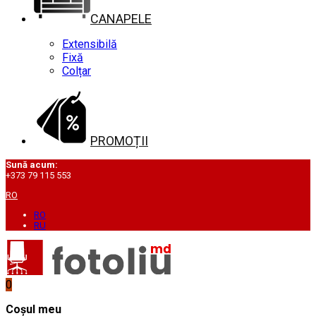
CANAPELE
Extensibilă
Fixă
Colțar
PROMOȚII
Sună acum:
+373 79 115 553
RO
RO
RU
0
Coșul meu