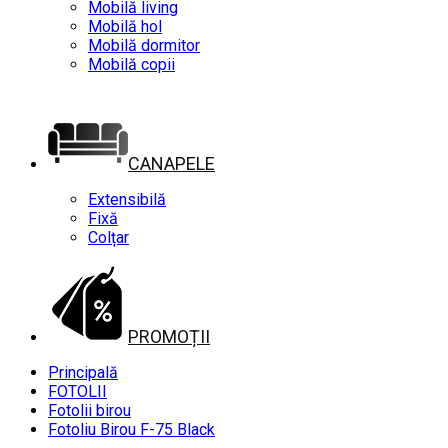
Mobilă living
Mobilă hol
Mobilă dormitor
Mobilă copii
CANAPELE
Extensibilă
Fixă
Colțar
PROMOȚII
Principală
FOTOLII
Fotolii birou
Fotoliu Birou F-75 Black