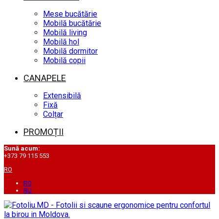
Mese bucătărie
Mobilă bucătărie
Mobilă living
Mobilă hol
Mobilă dormitor
Mobilă copii
CANAPELE
Extensibilă
Fixă
Colțar
PROMOȚII
Sună acum:
+373 79 115 553
RO
RO
RU