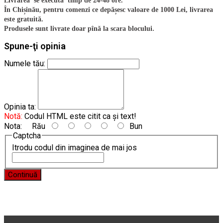
Livrarea se execută timp de 24-48 ore.
În Chișinău, pentru comenzi ce depășesc valoare de 1000 Lei, livrarea
este gratuită.
.
Produsele sunt livrate doar pînă la scara blocului
Spune-ţi opinia
Numele tău:
Opinia ta:
Notă:
Codul HTML este citit ca şi text!
Nota:
Rău
Bun
Captcha
Itrodu codul din imaginea de mai jos
Continuă