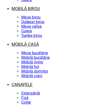
MOBILĂ BIROU
Mese birou
Dulapuri birou
Mese cafea
Cuiere
Tumbe birou
MOBILĂ CASĂ
Mese bucătărie
Mobilă bucătărie
Mobilă living
Mobilă hol
Mobilă dormitor
Mobilă copii
CANAPELE
Extensibilă
Fixă
Colțar