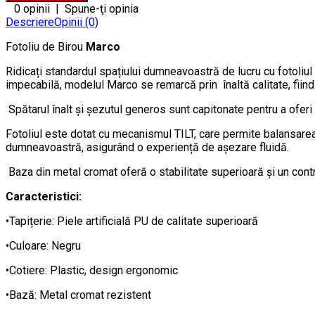
0 opinii
|
Spune-ţi opinia
Descriere
Opinii (0)
Fotoliu de Birou
Marco
Ridicați standardul spațiului dumneavoastră de lucru cu fotoliul
impecabilă, modelul Marco se remarcă prin înaltă calitate, fiind
Spătarul înalt și șezutul generos sunt capitonate pentru a oferi 
Fotoliul este dotat cu mecanismul TILT, care permite balansarea 
dumneavoastră, asigurând o experiență de așezare fluidă.
Baza din metal cromat oferă o stabilitate superioară și un contr
Caracteristici:
•Tapițerie: Piele artificială PU de calitate superioară
•Culoare: Negru
•Cotiere: Plastic, design ergonomic
•Bază: Metal cromat rezistent