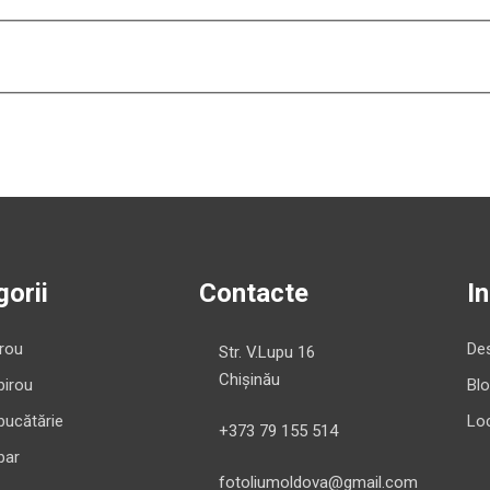
orii
Contacte
I
irou
Des
Str. V.Lupu 16
Chișinău
birou
Bl
bucătărie
Loc
+373 79 155 514
bar
fotoliumoldova@gmail.com