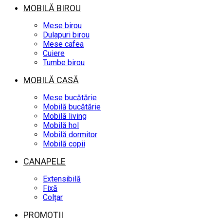
MOBILĂ BIROU
Mese birou
Dulapuri birou
Mese cafea
Cuiere
Tumbe birou
MOBILĂ CASĂ
Mese bucătărie
Mobilă bucătărie
Mobilă living
Mobilă hol
Mobilă dormitor
Mobilă copii
CANAPELE
Extensibilă
Fixă
Colțar
PROMOȚII