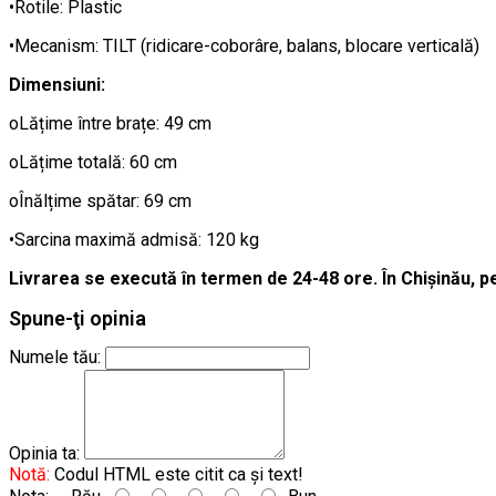
•Rotile: Plastic
•Mecanism: TILT (ridicare-coborâre, balans, blocare verticală)
Dimensiuni:
oLățime între brațe: 49 cm
oLățime totală: 60 cm
oÎnălțime spătar: 69 cm
•Sarcina maximă admisă: 120 kg
Livrarea se execută în termen de 24-48 ore. În Chișinău, p
Spune-ţi opinia
Numele tău:
Opinia ta:
Notă:
Codul HTML este citit ca şi text!