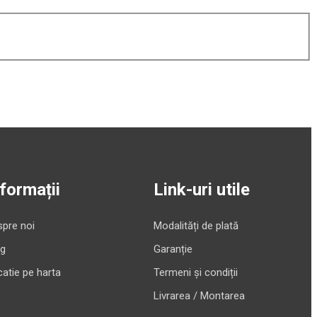
nformații
Link-uri utile
pre noi
Modalități de plată
og
Garanție
atie pe harta
Termeni și condiții
Livrarea / Montarea