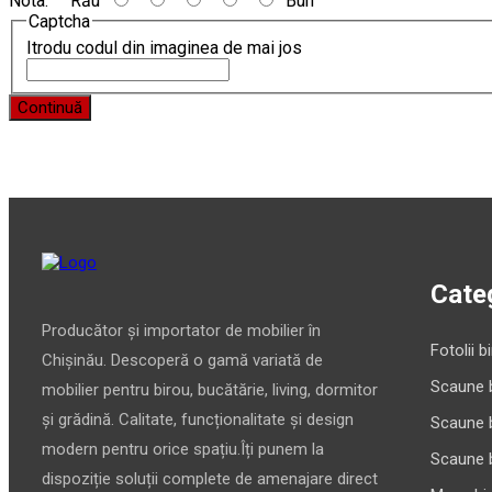
Nota:
Rău
Bun
Captcha
Itrodu codul din imaginea de mai jos
Continuă
Categ
Producător și importator de mobilier în
Fotolii b
Chișinău. Descoperă o gamă variată de
Scaune 
mobilier pentru birou, bucătărie, living, dormitor
și grădină. Calitate, funcționalitate și design
Scaune 
modern pentru orice spațiu.Îți punem la
Scaune 
dispoziție soluții complete de amenajare direct