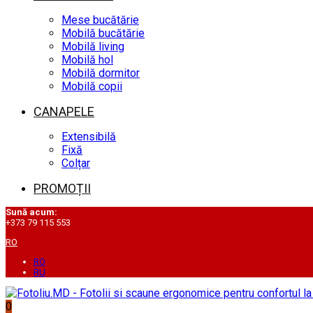
Mese bucătărie
Mobilă bucătărie
Mobilă living
Mobilă hol
Mobilă dormitor
Mobilă copii
CANAPELE
Extensibilă
Fixă
Colțar
PROMOȚII
Sună acum:
+373 79 115 553
RO
RO
RU
0