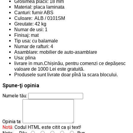
Grosimea placii: 18 mm
Material: placa laminata
Canturi: furnir ABS
Culoare: ALB / 0101SM
Greutate: 42 kg
Numar de usi: 1
Finisaj: mat
Tip usa: cu balamale
Numar de rafturi: 4
Asamblare: mobilier de auto-asamblare
Usa: plina
livrare in mun.Chișinău, pentru comenzi ce depășesc
valoare de 1000 Lei este gratuită.
Produsele sunt livrate doar pînă la scara blocului.
Spune-ţi opinia
Numele tău:
Opinia ta:
Notă:
Codul HTML este citit ca şi text!