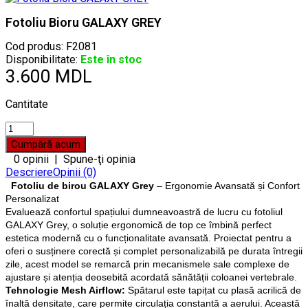
Fotoliu Bioru GALAXY GREY
Cod produs:
F2081
Disponibilitate:
Este în stoc
3.600 MDL
Cantitate
0 opinii
|
Spune-ţi opinia
Descriere
Opinii (0)
Fotoliu de birou GALAXY Grey
– Ergonomie Avansată și Confort
Personalizat
Evaluează confortul spațiului dumneavoastră de lucru cu fotoliul
GALAXY Grey, o soluție ergonomică de top ce îmbină perfect
estetica modernă cu o funcționalitate avansată. Proiectat pentru a
oferi o susținere corectă și complet personalizabilă pe durata întregii
zile, acest model se remarcă prin mecanismele sale complexe de
ajustare și atenția deosebită acordată sănătății coloanei vertebrale.
Tehnologie Mesh Airflow:
Spătarul este tapițat cu plasă acrilică de
înaltă densitate, care permite circulația constantă a aerului. Această