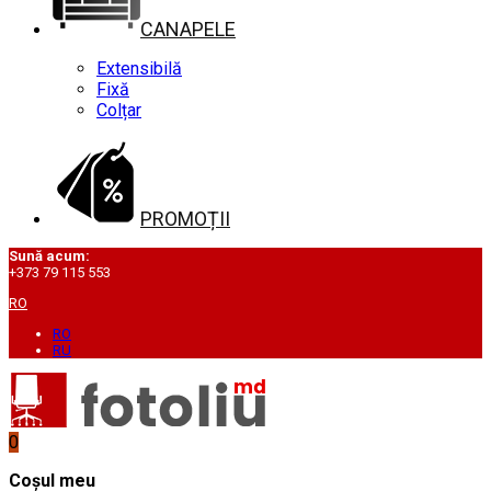
CANAPELE
Extensibilă
Fixă
Colțar
PROMOȚII
Sună acum:
+373 79 115 553
RO
RO
RU
0
Coșul meu