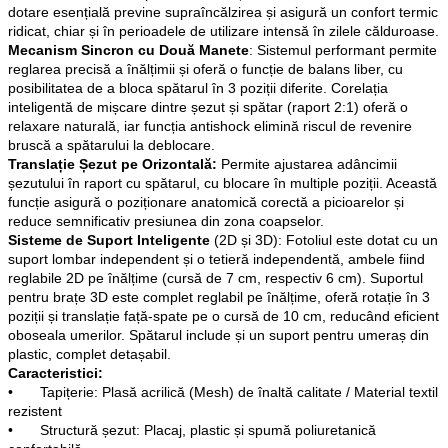
dotare esențială previne supraîncălzirea și asigură un confort termic
ridicat, chiar și în perioadele de utilizare intensă în zilele călduroase.
Mecanism Sincron cu Două Manete
: Sistemul performant permite
reglarea precisă a înălțimii și oferă o funcție de balans liber, cu
posibilitatea de a bloca spătarul în 3 poziții diferite. Corelația
inteligentă de mișcare dintre șezut și spătar (raport 2:1) oferă o
relaxare naturală, iar funcția antishock elimină riscul de revenire
bruscă a spătarului la deblocare.
Translație Șezut pe Orizontală:
Permite ajustarea adâncimii
șezutului în raport cu spătarul, cu blocare în multiple poziții. Această
funcție asigură o poziționare anatomică corectă a picioarelor și
reduce semnificativ presiunea din zona coapselor.
Sisteme de Suport Inteligente
(2D și 3D): Fotoliul este dotat cu un
suport lombar independent și o tetieră independentă, ambele fiind
reglabile 2D pe înălțime (cursă de 7 cm, respectiv 6 cm). Suportul
pentru brațe 3D este complet reglabil pe înălțime, oferă rotație în 3
poziții și translație față-spate pe o cursă de 10 cm, reducând eficient
oboseala umerilor. Spătarul include și un suport pentru umeraș din
plastic, complet detașabil.
Caracteristici:
•
Tapițerie: Plasă acrilică (Mesh) de înaltă calitate / Material textil
rezistent
•
Structură șezut: Placaj, plastic și spumă poliuretanică