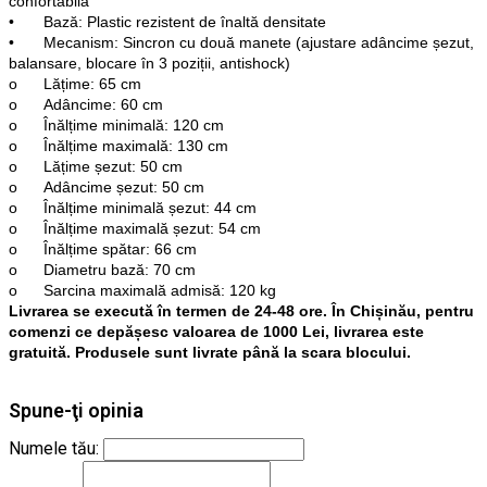
confortabilă
•
Bază: Plastic rezistent de înaltă densitate
•
Mecanism: Sincron cu două manete (ajustare adâncime șezut,
balansare, blocare în 3 poziții, antishock)
o
Lățime: 65 cm
o
Adâncime: 60 cm
o
Înălțime minimală: 120 cm
o
Înălțime maximală: 130 cm
o
Lățime șezut: 50 cm
o
Adâncime șezut: 50 cm
o
Înălțime minimală șezut: 44 cm
o
Înălțime maximală șezut: 54 cm
o
Înălțime spătar: 66 cm
o
Diametru bază: 70 cm
o
Sarcina maximală admisă: 120 kg
Livrarea se execută în termen de 24-48 ore. În Chișinău, pentru
comenzi ce depășesc valoarea de 1000 Lei, livrarea este
gratuită. Produsele sunt livrate până la scara blocului.
Spune-ţi opinia
Numele tău: