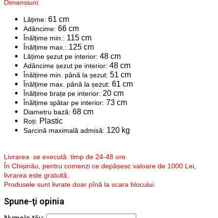
Dimensiuni:
61 cm
Lățime:
66 cm
Adâncime:
115 cm
Înălțime min.:
125 cm
Înălțime max.:
48 cm
Lățime șezut pe interior:
48 cm
Adâncime șezut pe interior:
51 cm
Înălțime min. până la șezut:
61 cm
Înălțime max. până la șezut:
20 cm
Înălțime brațe pe interior:
73 cm
Înălțime spătar pe interior:
68 cm
Diametru bază:
Plastic
Roți:
120 kg
Sarcină maximală admisă:
Livrarea se execută timp de 24-48 ore.
În Chișinău, pentru comenzi ce depășesc valoare de 1000 Lei,
livrarea este gratuită.
Produsele sunt livrate doar pînă la scara blocului.
Spune-ţi opinia