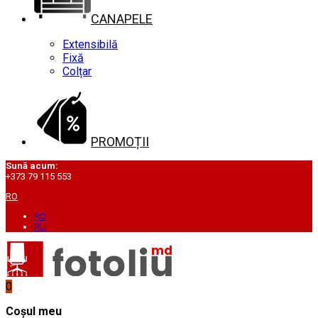
CANAPELE
Extensibilă
Fixă
Colțar
PROMOȚII
Sună acum:
+373 79 115 553
RO
RO
RU
0
Coșul meu