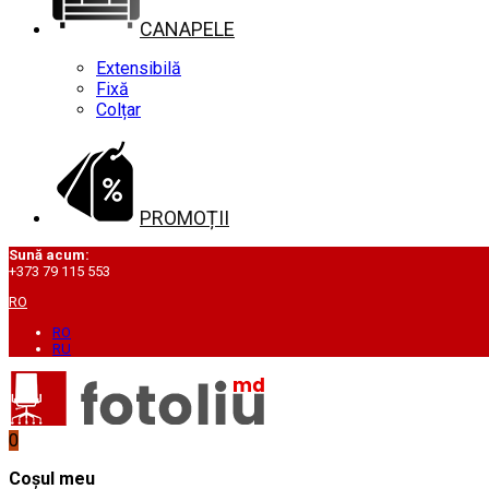
CANAPELE
Extensibilă
Fixă
Colțar
PROMOȚII
Sună acum:
+373 79 115 553
RO
RO
RU
0
Coșul meu