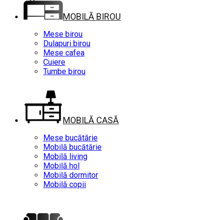
MOBILĂ BIROU
Mese birou
Dulapuri birou
Mese cafea
Cuiere
Tumbe birou
MOBILĂ CASĂ
Mese bucătărie
Mobilă bucătărie
Mobilă living
Mobilă hol
Mobilă dormitor
Mobilă copii