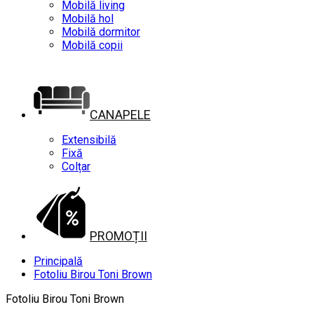
Mobilă living
Mobilă hol
Mobilă dormitor
Mobilă copii
CANAPELE
Extensibilă
Fixă
Colțar
PROMOȚII
Principală
Fotoliu Birou Toni Brown
Fotoliu Birou Toni Brown