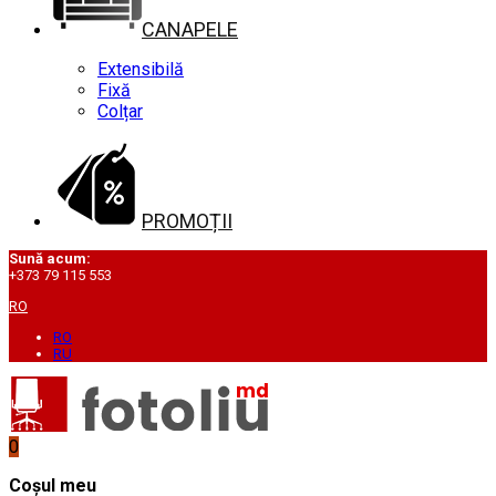
CANAPELE
Extensibilă
Fixă
Colțar
PROMOȚII
Sună acum:
+373 79 115 553
RO
RO
RU
0
Coșul meu