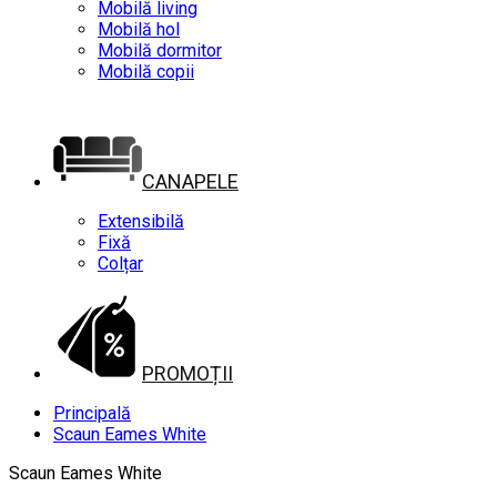
Mobilă living
Mobilă hol
Mobilă dormitor
Mobilă copii
CANAPELE
Extensibilă
Fixă
Colțar
PROMOȚII
Principală
Scaun Eames White
Scaun Eames White