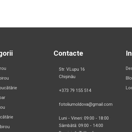
orii
Contacte
I
irou
Des
Str. V.Lupu 16
Chișinău
birou
Bl
bucătărie
Loc
+373 79 155 514
bar
fotoliumoldova@gmail.com
rou
cătărie
Luni - Vineri: 09:00 - 18:00
Sâmbătă: 09:00 - 14:00
 birou