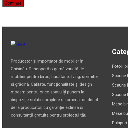
Continuă
Categ
Producător și importator de mobilier în
Fotolii b
Chișinău. Descoperă o gamă variată de
Scaune 
mobilier pentru birou, bucătărie, living, dormitor
și grădină. Calitate, funcționalitate și design
Scaune 
modern pentru orice spațiu.Îți punem la
Scaune 
dispoziție soluții complete de amenajare direct
Mese bi
de la producător, cu garanție extinsă și
Mese bu
consultanță gratuită pentru proiectul tău
Dulapuri