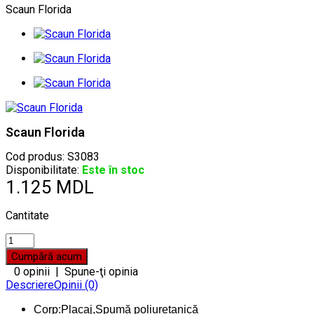
Scaun Florida
Scaun Florida
Cod produs:
S3083
Disponibilitate:
Este în stoc
1.125 MDL
Cantitate
0 opinii
|
Spune-ţi opinia
Descriere
Opinii (0)
Corp:Placaj,Spumă poliuretanică