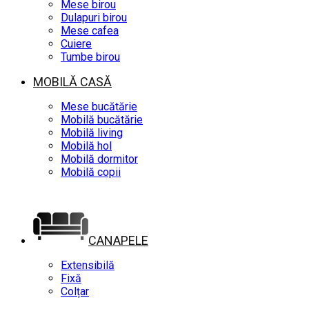
Mese birou
Dulapuri birou
Mese cafea
Cuiere
Tumbe birou
MOBILĂ CASĂ
Mese bucătărie
Mobilă bucătărie
Mobilă living
Mobilă hol
Mobilă dormitor
Mobilă copii
CANAPELE
Extensibilă
Fixă
Colțar