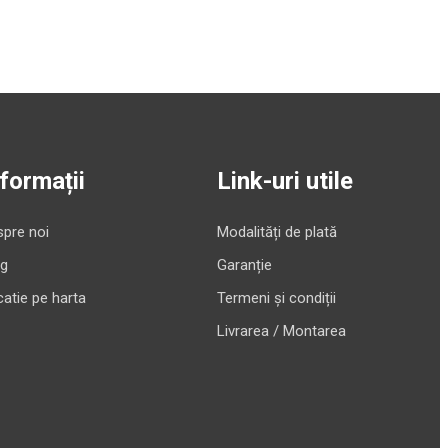
nformații
Link-uri utile
pre noi
Modalități de plată
og
Garanție
atie pe harta
Termeni și condiții
Livrarea / Montarea