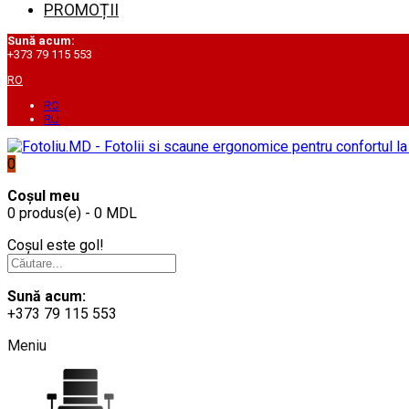
PROMOȚII
Sună acum:
+373 79 115 553
RO
RO
RU
0
Coșul meu
0 produs(e) - 0 MDL
Coșul este gol!
Sună acum:
+373 79 115 553
Meniu