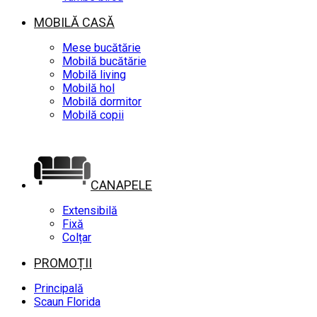
MOBILĂ CASĂ
Mese bucătărie
Mobilă bucătărie
Mobilă living
Mobilă hol
Mobilă dormitor
Mobilă copii
CANAPELE
Extensibilă
Fixă
Colțar
PROMOȚII
Principală
Scaun Florida