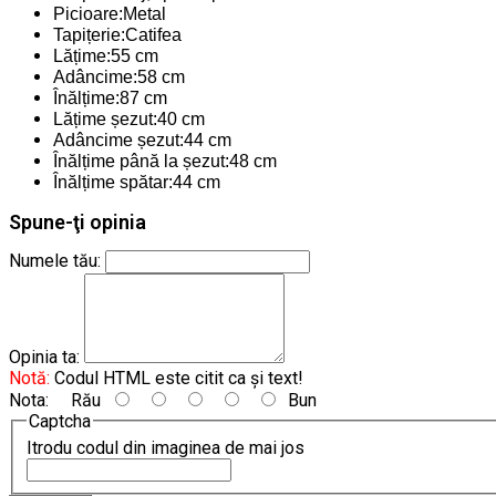
Picioare:Metal
Tapițerie:Catifea
Lățime:55 cm
Adâncime:58 cm
Înălțime:87 cm
Lățime șezut:40 cm
Adâncime șezut:44 cm
Înălțime până la șezut:48 cm
Înălțime spătar:44 cm
Spune-ţi opinia
Numele tău:
Opinia ta:
Notă:
Codul HTML este citit ca şi text!
Nota:
Rău
Bun
Captcha
Itrodu codul din imaginea de mai jos