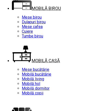
MOBILĂ BIROU
Mese birou
Dulapuri birou
Mese cafea
Cuiere
Tumbe birou
MOBILĂ CASĂ
Mese bucătărie
Mobilă bucătărie
Mobilă living
Mobilă hol
Mobilă dormitor
Mobilă copii