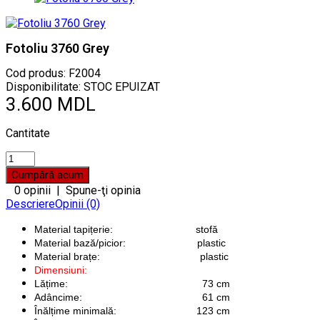
Fotoliu 3760 Grey
Cod produs:
F2004
Disponibilitate: STOC EPUIZAT
3.600 MDL
Cantitate
0 opinii
|
Spune-ţi opinia
Descriere
Opinii (0)
Material tapițerie:
stofă
Material bază/picior:
plastic
Material brațe:
plastic
Dimensiuni:
Lățime:
73 cm
Adâncime:
61 cm
Înălțime minimală:
123 cm