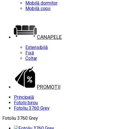
Mobilă dormitor
Mobilă copii
CANAPELE
Extensibilă
Fixă
Colțar
PROMOȚII
Principală
Fotolii birou
Fotoliu 3760 Grey
Fotoliu 3760 Grey