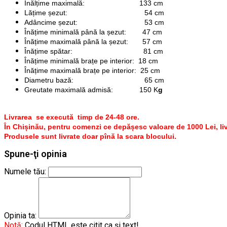
Înălțime maximală:
133 cm
Lățime șezut:
54 cm
Adâncime șezut:
53 cm
Înățime minimală până la șezut:
47 cm
Înățime maximală până la șezut:
57 cm
Înățime spătar:
81 cm
Înățime minimală brațe pe interior:
18 cm
Înățime maximală brațe pe interior:
25 cm
Diametru bază:
65 cm
Greutate maximală admisă:
150 K
g
Livrarea se execută timp de 24-48 ore.
În Chișinău, pentru comenzi ce depășesc valoare de 1000 Lei, liv
Produsele sunt livrate doar pînă la scara blocului.
Spune-ţi opinia
Numele tău:
Opinia ta:
Notă:
Codul HTML este citit ca şi text!