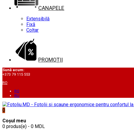
CANAPELE
Extensibilă
Fixă
Colțar
PROMOȚII
Sună acum:
+373 79 115 553
RO
RO
RU
0
Coșul meu
0 produs(e) - 0 MDL