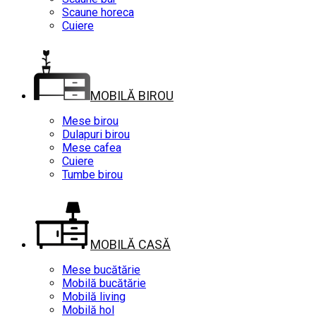
Scaune horeca
Cuiere
MOBILĂ BIROU
Mese birou
Dulapuri birou
Mese cafea
Cuiere
Tumbe birou
MOBILĂ CASĂ
Mese bucătărie
Mobilă bucătărie
Mobilă living
Mobilă hol