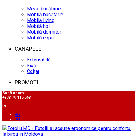
Mese bucătărie
Mobilă bucătărie
Mobilă living
Mobilă hol
Mobilă dormitor
Mobilă copii
CANAPELE
Extensibilă
Fixă
Colțar
PROMOȚII
Sună acum:
+373 79 115 553
RO
RO
RU