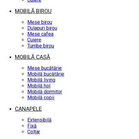
MOBILĂ BIROU
Mese birou
Dulapuri birou
Mese cafea
Cuiere
Tumbe birou
MOBILĂ CASĂ
Mese bucătărie
Mobilă bucătărie
Mobilă living
Mobilă hol
Mobilă dormitor
Mobilă copii
CANAPELE
Extensibilă
Fixă
Colțar