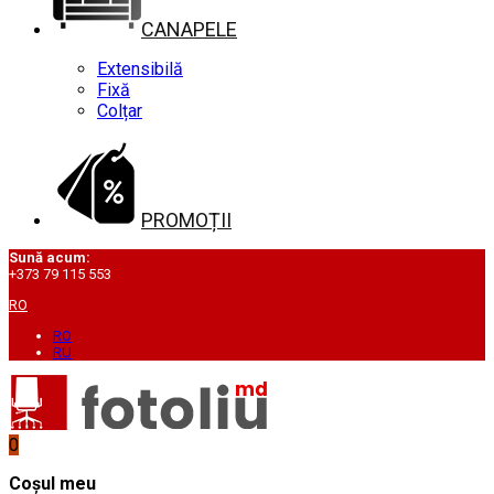
CANAPELE
Extensibilă
Fixă
Colțar
PROMOȚII
Sună acum:
+373 79 115 553
RO
RO
RU
0
Coșul meu