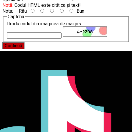
Notă:
Codul HTML este citit ca şi text!
Nota:
Rău
Bun
Captcha
Itrodu codul din imaginea de mai jos
Continuă
Producător și importator de mobilier în Chișinău. Descoperă
o gamă variată de mobilier pentru birou, bucătărie, living,
dormitor și grădină. Calitate, funcționalitate și design