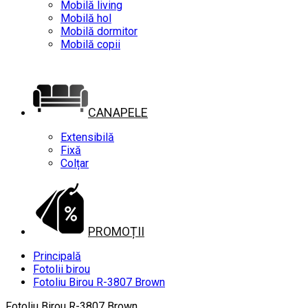
Mobilă living
Mobilă hol
Mobilă dormitor
Mobilă copii
CANAPELE
Extensibilă
Fixă
Colțar
PROMOȚII
Principală
Fotolii birou
Fotoliu Birou R-3807 Brown
Fotoliu Birou R-3807 Brown