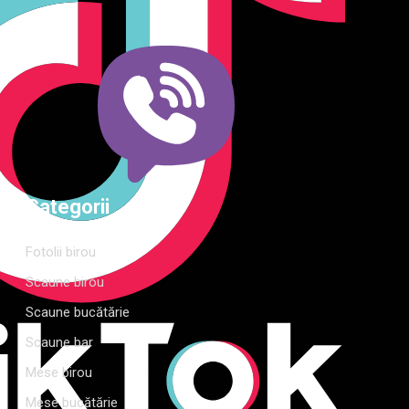
modern pentru orice spațiu.Îți punem la dispoziție soluții
complete de amenajare direct de la producător, cu garanție
extinsă și consultanță gratuită pentru proiectul tău
Categorii
Fotolii birou
Scaune birou
Scaune bucătărie
Scaune bar
Mese birou
Mese bucătărie