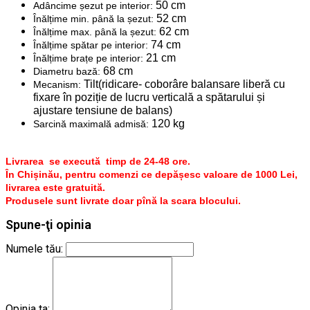
50 cm
Adâncime șezut pe interior:
52 cm
Înălțime min. până la șezut:
62 cm
Înălțime max. până la șezut:
74 cm
Înălțime spătar pe interior:
21 cm
Înălțime brațe pe interior:
68 cm
Diametru bază:
Tilt(ridicare- coborâre balansare liberă cu
Mecanism:
fixare în poziție de lucru verticală a spătarului și
ajustare tensiune de balans)
120 kg
Sarcină maximală admisă:
Livrarea se execută timp de 24-48 ore.
În Chișinău, pentru comenzi ce depășesc valoare de 1000 Lei,
livrarea este gratuită.
Produsele sunt livrate doar pînă la scara blocului.
Spune-ţi opinia
Numele tău:
Opinia ta: