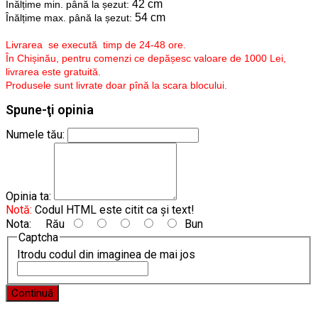
42 cm
Înălțime min. până la șezut:
54 cm
Înălțime max. până la șezut:
Livrarea se execută timp de 24-48 ore.
În Chișinău, pentru comenzi ce depășesc valoare de 1000 Lei,
livrarea este gratuită.
Produsele sunt livrate doar pînă la scara blocului.
Spune-ţi opinia
Numele tău:
Opinia ta:
Notă:
Codul HTML este citit ca şi text!
Nota:
Rău
Bun
Captcha
Itrodu codul din imaginea de mai jos
Continuă