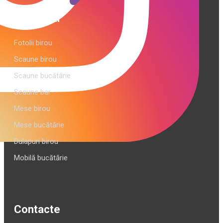
Categorii
Fotolii birou
Scaune birou
Scaune bucătărie
Scaune bar
Mese birou
Mese bucătărie
Dulapuri birou
Mobilă bucătărie
Contacte