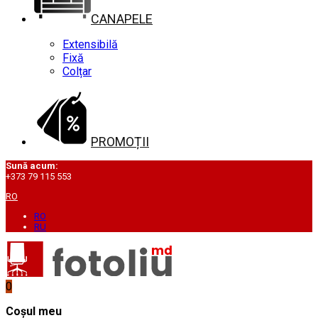
CANAPELE
Extensibilă
Fixă
Colțar
PROMOȚII
Sună acum:
+373 79 115 553
RO
RO
RU
0
Coșul meu