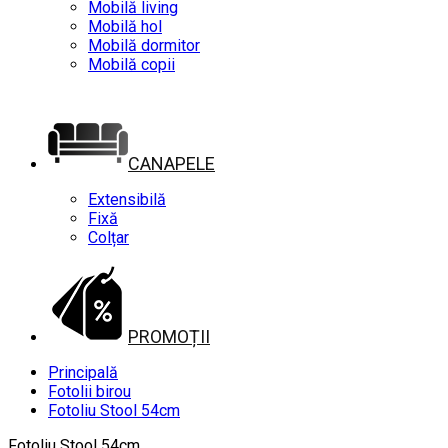
Mobilă living
Mobilă hol
Mobilă dormitor
Mobilă copii
CANAPELE
Extensibilă
Fixă
Colțar
PROMOȚII
Principală
Fotolii birou
Fotoliu Stool 54cm
Fotoliu Stool 54cm