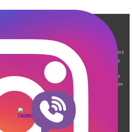
Producător și importator de mobilier în Chișinău. Descoperă
o gamă variată de mobilier pentru birou, bucătărie, living,
dormitor și grădină. Calitate, funcționalitate și design
modern pentru orice spațiu.Îți punem la dispoziție soluții
complete de amenajare direct de la producător, cu garanție
extinsă și consultanță gratuită pentru proiectul tău