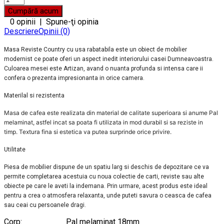
0 opinii
|
Spune-ţi opinia
Descriere
Opinii (0)
Masa Reviste Country cu usa rabatabila este un obiect de mobilier
modernist ce poate oferi un aspect inedit interiorului casei Dumneavoastra.
Culoarea mesei este Artizan, avand o nuanta profunda si intensa care ii
confera o prezenta impresionanta in orice camera.
Materilal si rezistenta
Masa de cafea este realizata din material de calitate superioara si anume Pal
melaminat, astfel incat sa poata fi utilizata in mod durabil si sa reziste in
timp. Textura fina si estetica va putea surprinde orice privire.
Utilitate
Piesa de mobilier dispune de un spatiu larg si deschis de depozitare ce va
permite completarea acestuia cu noua colectie de carti, reviste sau alte
obiecte pe care le aveti la indemana. Prin urmare, acest produs este ideal
pentru a crea o atmosfera relaxanta, unde puteti savura o ceasca de cafea
sau ceai cu persoanele dragi.
Corp: Pal melaminat 18mm