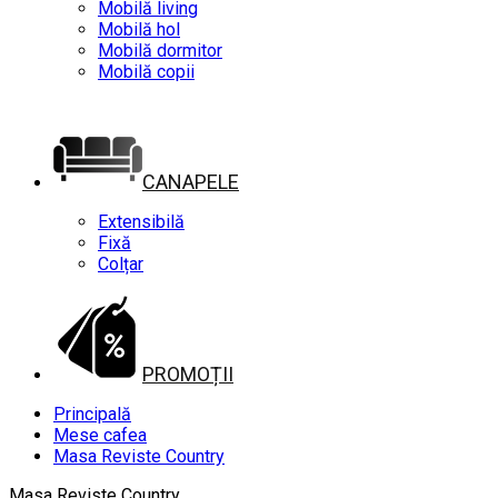
Mobilă living
Mobilă hol
Mobilă dormitor
Mobilă copii
CANAPELE
Extensibilă
Fixă
Colțar
PROMOȚII
Principală
Mese cafea
Masa Reviste Country
Masa Reviste Country