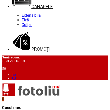
CANAPELE
Extensibilă
Fixă
Colțar
PROMOȚII
Sună acum:
+373 79 115 553
RO
RO
RU
0
Coșul meu